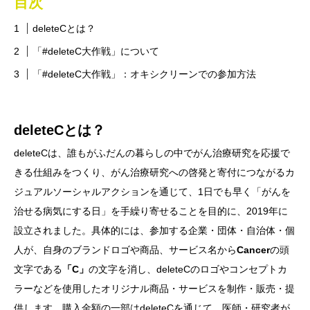
目次
deleteCとは？
「#deleteC大作戦」について
「#deleteC大作戦」：オキシクリーンでの参加方法
deleteCとは？
deleteCは、誰もがふだんの暮らしの中でがん治療研究を応援で
きる仕組みをつくり、がん治療研究への啓発と寄付につながるカ
ジュアルソーシャルアクションを通じて、1日でも早く「がんを
治せる病気にする日」を手繰り寄せることを目的に、2019年に
設立されました。具体的には、参加する企業・団体・自治体・個
人が、自身のブランドロゴや商品、サービス名から
Cancer
の頭
文字である
「C」
の文字を消し、deleteCのロゴやコンセプトカ
ラーなどを使用したオリジナル商品・サービスを制作・販売・提
供します。購入金額の一部はdeleteCを通じて、医師・研究者が