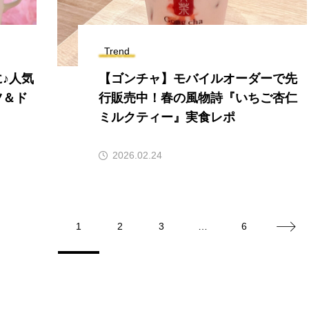
Trend
♪人気
【ゴンチャ】モバイルオーダーで先
ツ＆ド
行販売中！春の風物詩『いちご杏仁
ミルクティー』実食レポ
2026.02.24
1
2
3
…
6