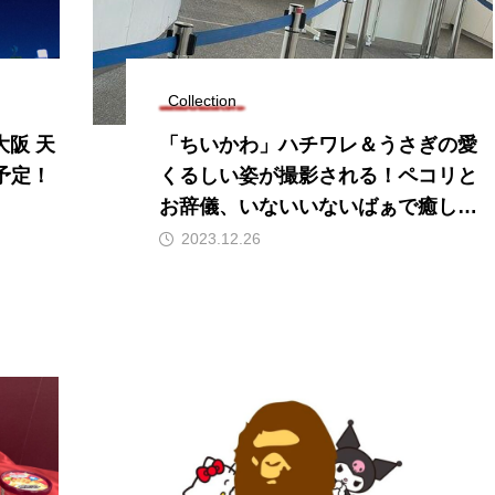
Collection
大阪 天
「ちいかわ」ハチワレ＆うさぎの愛
予定！
くるしい姿が撮影される！ペコリと
お辞儀、いないいないばぁで癒し効
果満点
2023.12.26