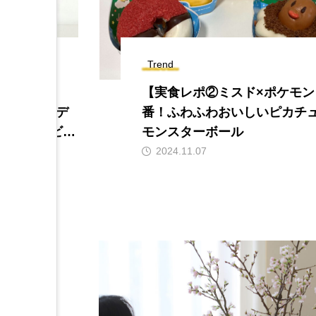
Trend
む】第26
【実食レポ②ミスド×ポケモン
！「ホランデ
番！ふわふわおいしいピカチ
アルコールビー
モンスターボール
2024.11.07