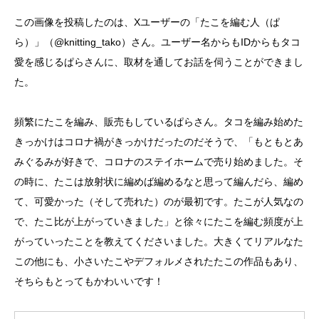
この画像を投稿したのは、Xユーザーの「たこを編む人（ぱ
ら）」（@knitting_tako）さん。ユーザー名からもIDからもタコ
愛を感じるぱらさんに、取材を通してお話を伺うことができまし
た。
頻繁にたこを編み、販売もしているぱらさん。タコを編み始めた
きっかけはコロナ禍がきっかけだったのだそうで、「もともとあ
みぐるみが好きで、コロナのステイホームで売り始めました。そ
の時に、たこは放射状に編めば編めるなと思って編んだら、編め
て、可愛かった（そして売れた）のが最初です。たこが人気なの
で、たこ比が上がっていきました」と徐々にたこを編む頻度が上
がっていったことを教えてくださいました。大きくてリアルなた
この他にも、小さいたこやデフォルメされたたこの作品もあり、
そちらもとってもかわいいです！