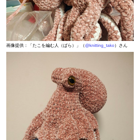
画像提供：「たこを編む人（ぱら）」（
@knitting_tako
）さん