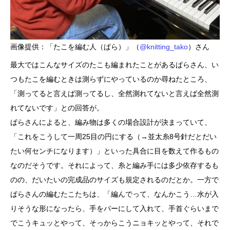
画像提供：「たこを編む人（ぱら）」（
@knitting_tako
）さん
最大ではこんなサイズのたこも編まれたことがあるぱらさん、い
つもたこを編むときは測らずにやっているのか尋ねたところ、
「測ってると言えば測ってるし、全然測れてないと言えば全然測
れてないです」との回答が。
ぱらさんによると、編み物は多くの場合設計が決まっていて、
「これをこうして一周25目の円にする（→並太糸8号針だとだい
たい何センチになります）」といった具合に目を数えて作るもの
なのだそうです。それによって、糸と編み手には多少依存するも
のの、だいたいの完成品のサイズも規定されるのだとか。一方で
ぱらさんの編むたこたちは、「編んでって、なんかこう…水が入
りそうな形になったら、手をパーにして入れて、手首ぐらいまで
でこうキュッとやって、そっからこうニョキッとやって、それで