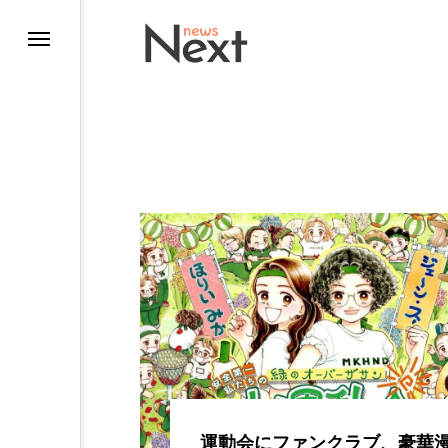
ting
運動会にファンクラブ、豪華