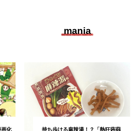
mania
漫画化
持ち歩ける麻辣湯！？「熱狂蒟蒻