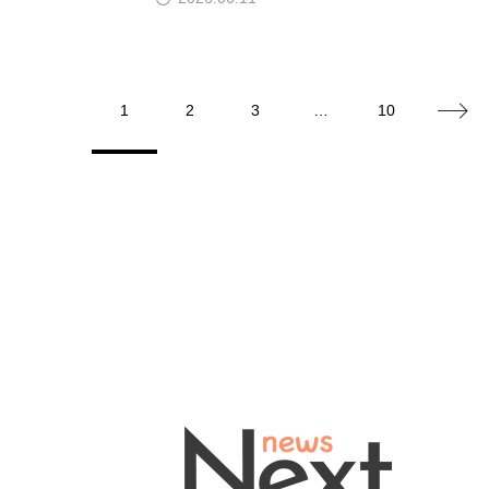
1
2
3
…
10