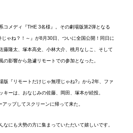
Trend
ン マリブファー
【未来のサムライを決める!『ドラフト
コメディ『THE 3名様』。その劇場版第2弾となる
画！オープニング
議』】
本まりかさん、
事件じゃね？！～』が8月30日、ついに全国公開！同日に
んらが来店
佐藤隆太、塚本高史、小林大介、桃月なしこ、そして
風の影響から急遽リモートでの参加となった。
場版『リモートだけじゃ無理じゃね?』から2年、ファ
ッキーは、おなじみの佐藤、岡田、塚本が続投。
ーアップしてスクリーンに帰って来た。
んなにも大勢の方に集まっていただいて嬉しいです。