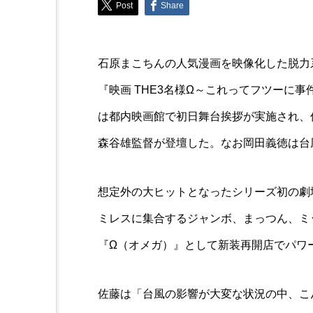
Post
Share
Trend
ラルフローレン×レストラ
石原まこちんの人気漫画を映像化した脱力系
ム 逗子マリーナコラボ企
イベントに冨永愛さん、松
『映画 THE3名様Ω～これってフツーに
滝沢眞規子さん、ヨンアさ
は都内映画館で初日舞台挨拶が実施され、
森谷雄監督が登壇した。なお岡田義徳は台
想定外の大ヒットとなったシリーズ初の劇
ミレスに集合するジャンボ、まっつん、ミ
『Ω（オメガ）』として新装再開店でパワ
佐藤は「台風の影響が大変な状況の中、こ