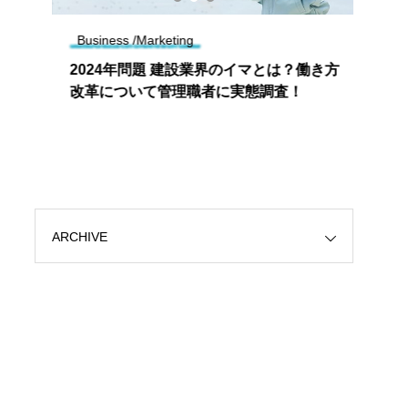
Business /Marketing
Tren
会
2024年問題 建設業界のイマとは？働き方
ラル
改革について管理職者に実態調査！
ム 
イベ
滝沢
ARCHIVE