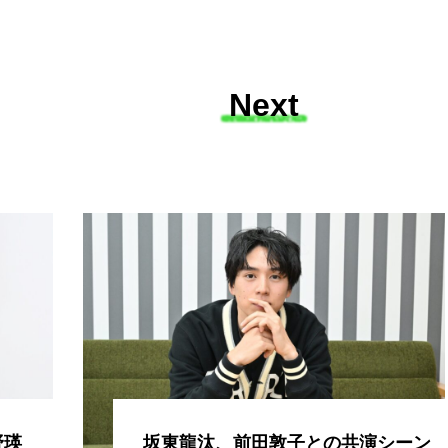
Next
野瑛
坂東龍汰、前田敦子との共演シーン