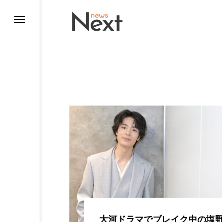
ting
大河ドラマでブレイク中の塩