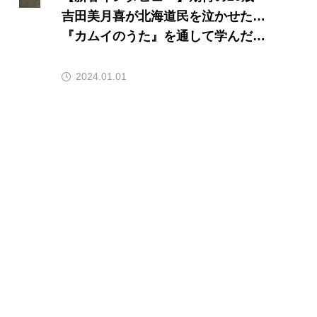
吉田美月喜が北海道民を泣かせた…
『カムイのうた』を通して学んだ差
別を生む構造
2024.01.01