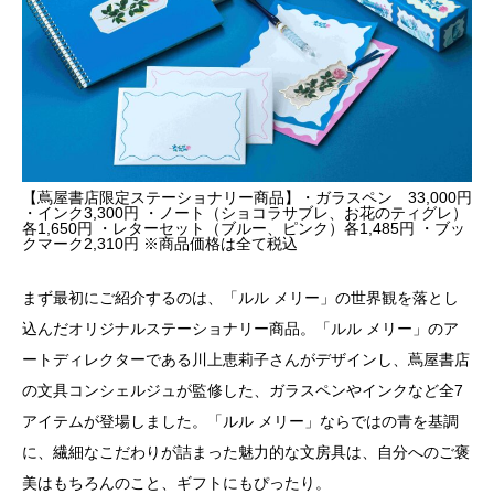
【蔦屋書店限定ステーショナリー商品】・ガラスペン 33,000円
・インク3,300円 ・ノート（ショコラサブレ、お花のティグレ）
各1,650円 ・レターセット（ブルー、ピンク）各1,485円 ・ブッ
クマーク2,310円 ※商品価格は全て税込
まず最初にご紹介するのは、「ルル メリー」の世界観を落とし
込んだオリジナルステーショナリー商品。「ルル メリー」のア
ートディレクターである川上恵莉子さんがデザインし、蔦屋書店
の文具コンシェルジュが監修した、ガラスペンやインクなど全7
アイテムが登場しました。「ルル メリー」ならではの青を基調
に、繊細なこだわりが詰まった魅力的な文房具は、自分へのご褒
美はもちろんのこと、ギフトにもぴったり。