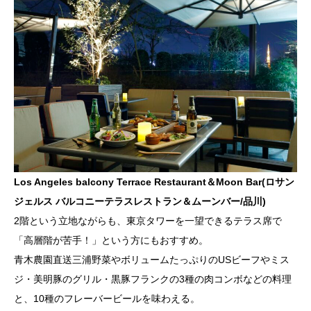
Los Angeles balcony Terrace Restaurant＆Moon Bar(ロサン
ジェルス バルコニーテラスレストラン＆ムーンバー/品川)
2階という立地ながらも、東京タワーを一望できるテラス席で
「高層階が苦手！」という方にもおすすめ。
青木農園直送三浦野菜やボリュームたっぷりのUSビーフやミス
ジ・美明豚のグリル・黒豚フランクの3種の肉コンボなどの料理
と、10種のフレーバービールを味わえる。