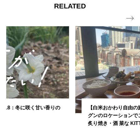
RELATED

【白米おかわり自由の旅！Vol.3】絶品料理とバツ
グンのロケーションでご飯が進む！「おばんざい・
炙り焼き・酒 菜な KITTE丸の内店」