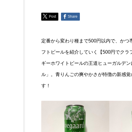
Collection
Post
Share
あるものにかじりつこうと
が話題！散歩中の不思議な
定番から変わり種まで500円以内で、か
フトビールを紹介していく【500円でクラ
ギーホワイトビールの王道ヒューガルデン
ル」。青りんごの爽やかさが特徴の新感覚
す！