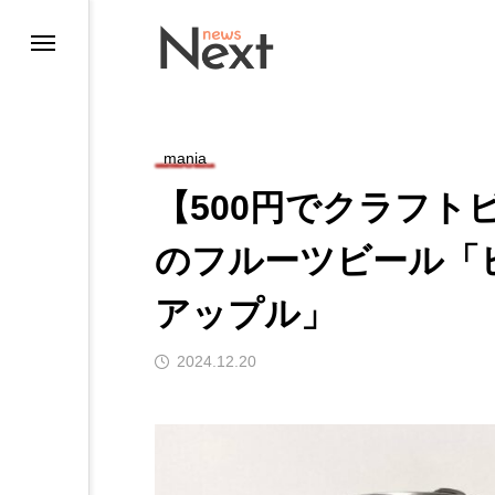
mania
【500円でクラフトビ
のフルーツビール「
アップル」
ting
2024.12.20