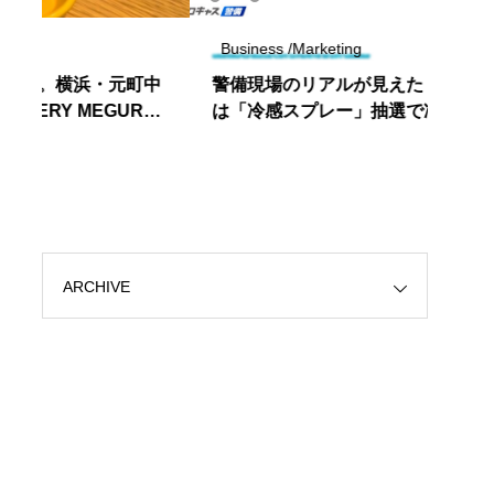
Business /Marketing
Colle
中
警備現場のリアルが見えた！支給希望No.1
ある
は「冷感スプレー」抽選で冷感グッズが当
が話
たるプレゼントも実施中｜プロキャス警備
調べ
ARCHIVE