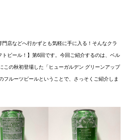
Lifestyle
するワンちゃん
自家焙煎の香りに癒されて。横浜・元町
行動とは？
華街の『COFFEE ROASTERY MEGUR
O』で過ごす穏やかなカフェ時間
つ専門店などへ行かずとも気軽に手に入る！そんなクラ
フトビール！】第6回です。今回ご紹介するのは、ベル
にこの秋初登場した「ヒューガルデン グリーンアップ
のフルーツビールということで、さっそくご紹介しま