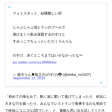
フォトスポット、結構難しい🤣
じゃぶじゃぶ池とランのプールで
遊びまくり飲み放題するのすけと
すみっこでちょっといただくりんりん
のすけ、泳ぐところまではいかなかったな〜
pic.twitter.com/cyzJ8M8hkw
— 柴犬りん🔔龍之介(のすけ)🐉 (@shiba_rin1107)
September 13, 2024
「初めての海をみて、動く波に驚いて逃げてしまったり、砂浜に
大きな穴を掘ったり。みんなでレストランで食事するのも初めて
で終始ニコニコな2匹でした」と、素敵な思い出を話してくださ