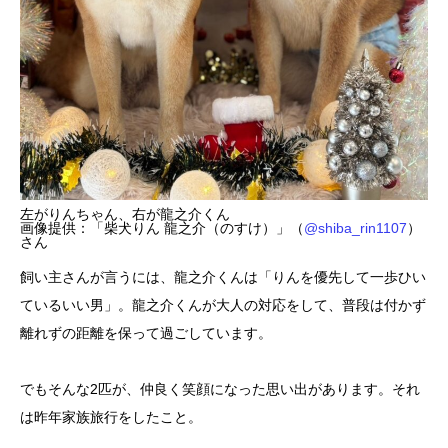
左がりんちゃん、右が龍之介くん
画像提供：「柴犬りん 龍之介（のすけ）」（
@shiba_rin1107
）
さん
飼い主さんが言うには、龍之介くんは「りんを優先して一歩ひい
ているいい男」。龍之介くんが大人の対応をして、普段は付かず
離れずの距離を保って過ごしています。
でもそんな2匹が、仲良く笑顔になった思い出があります。それ
は昨年家族旅行をしたこと。