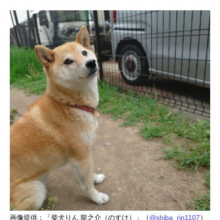
画像提供：「柴犬りん 龍之介（のすけ）」（
@shiba_rin1107
）