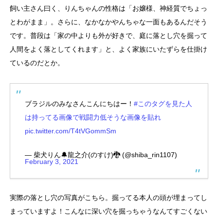
飼い主さん曰く、りんちゃんの性格は「お嬢様、神経質でちょっ
とわがまま」。さらに、なかなかやんちゃな一面もあるんだそう
です。普段は「家の中よりも外が好きで、庭に落とし穴を掘って
人間をよく落としてくれます」と、よく家族にいたずらを仕掛け
ているのだとか。
ブラジルのみなさんこんにちはー！
#このタグを見た人
は持ってる画像で戦闘力低そうな画像を貼れ
pic.twitter.com/T4tVGommSm
— 柴犬りん🔔龍之介(のすけ)🐉 (@shiba_rin1107)
February 3, 2021
実際の落とし穴の写真がこちら。掘ってる本人の頭が埋まってし
まっていますよ！こんなに深い穴を掘っちゃうなんてすごくない