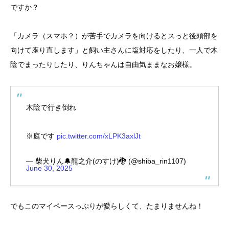
ですか？
「カメラ（スマホ？）が苦手でカメラを向けるとスっと後頭部を
向けて座り直します」と飼い主さんに塩対応をしたり、一人で木
陰でまったりしたり、りんちゃんは自由気ままなお嬢様。
木陰で行き倒れ
※庭です
pic.twitter.com/xLPK3axlJt
— 柴犬りん🔔龍之介(のすけ)🐉 (@shiba_rin1107)
June 30, 2025
でもこのマイペースっぷりが愛らしくて、たまりませんね！