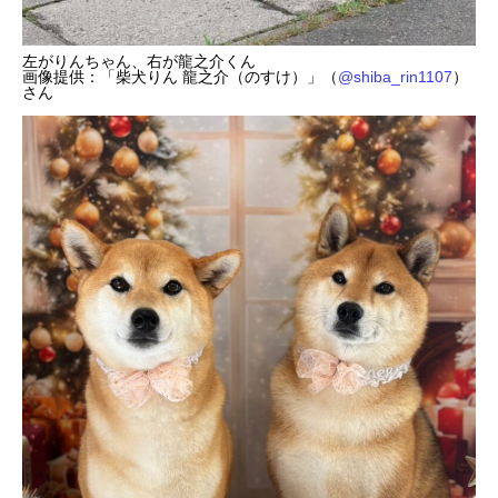
左がりんちゃん、右が龍之介くん
画像提供：「柴犬りん 龍之介（のすけ）」（
@shiba_rin1107
）
さん