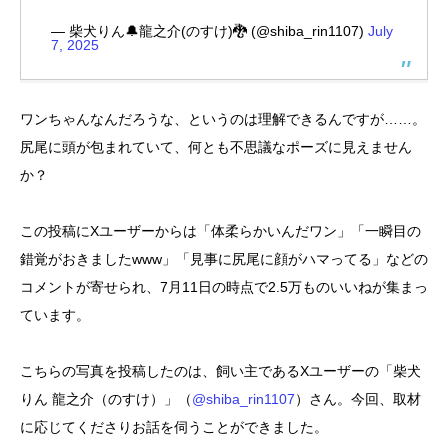
— 柴犬りん🔔龍之介(のすけ)🐉 (@shiba_rin1107)
July
7, 2025
ワンちゃんなんだろうな、というのは理解できるんですが……。
尻尾に頭が包まれていて、何とも不思議なポーズに見えません
か？
この投稿にXユーザーからは「体柔らかいんだワン」「一瞬目の
錯覚がおきましたwww」「見事に尻尾に顔がハマってる」などの
コメントが寄せられ、7月11日の時点で2.5万ものいいねが集まっ
ています。
こちらの写真を投稿したのは、飼い主であるXユーザーの「柴犬
りん 龍之介（のすけ）」（
@shiba_rin1107
）さん。今回、取材
に応じてくださりお話を伺うことができました。