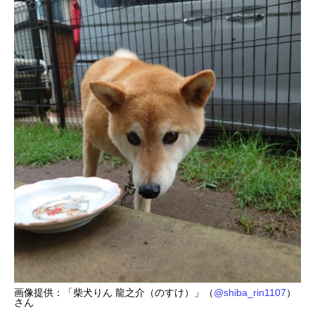
画像提供：「柴犬りん 龍之介（のすけ）」（
@shiba_rin1107
）
さん