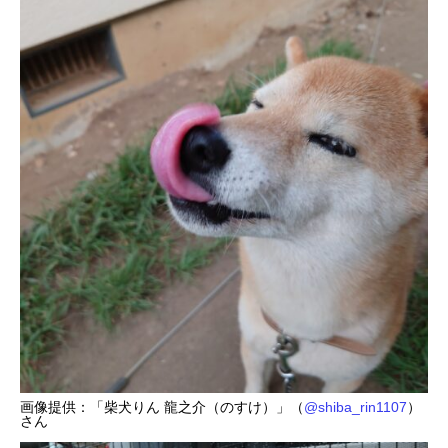
画像提供：「柴犬りん 龍之介（のすけ）」（
@shiba_rin1107
）
さん