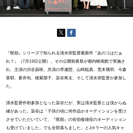
『呪怨』シリーズで知られる清⽔崇監督最新作『あのコはだぁ
れ？』（7月19日公開）。その公開前夜祭が都内映画館で実施さ
れ、主演の渋⾕凪咲、共演の早瀬憩、⼭時聡真、荒⽊⾶⽻、今森
茉耶、蒼井旬、穂紫朋⼦、染⾕将太、そして清⽔崇監督が参加し
た。
清水監督作初参加となった染谷だが、実は清水監督とは浅からぬ
縁があった。染谷は「子供の頃に何作品かオーディションを受け
させていただいていて、『呪怨』の佐伯俊雄役のオーディション
も受けていました。でも全部落ちました」とJホラーの人気キャ