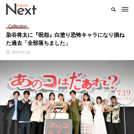
Collection
染⾕将太に『呪怨』白塗り恐怖キャラになり損ね
た過去「全部落ちました」
2024.07.19