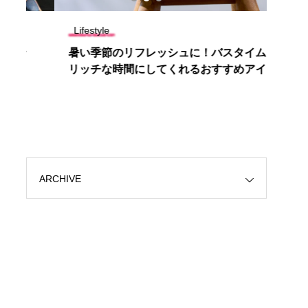
Lifestyle
Tren
暑い季節のリフレッシュに！バスタイムを
【話
リッチな時間にしてくれるおすすめアイテ
ィラミ
ム3選
ARCHIVE