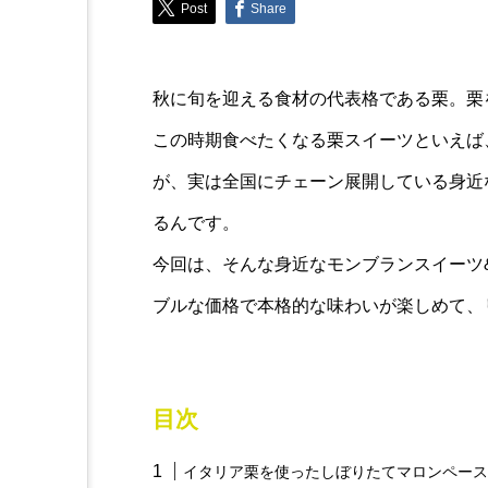
Post
Share
Trend
【話題】五条悟のメニューだ
秋に旬を迎える食材の代表格である栗。栗
ィラミス’’
この時期食べたくなる栗スイーツといえば
が、実は全国にチェーン展開している身近
るんです。
今回は、そんな身近なモンブランスイーツ
ブルな価格で本格的な味わいが楽しめて、
目次
イタリア栗を使ったしぼりたてマロンペース