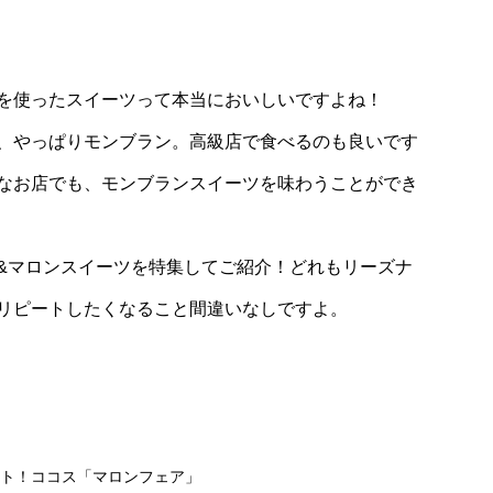
Collection
け‘‘獄門疆テ
田中麗奈、撮影中から今まで『楽しみで
を使ったスイーツって本当においしいですよね！
す！観たいです！』と言われ続けた
、やっぱりモンブラン。高級店で食べるのも良いです
なお店でも、モンブランスイーツを味わうことができ
&マロンスイーツを特集してご紹介！どれもリーズナ
リピートしたくなること間違いなしですよ。
ト！ココス「マロンフェア」