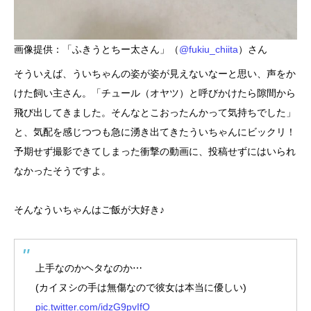
画像提供：「ふきうとちー太さん」（
@fukiu_chiita
）さん
そういえば、ういちゃんの姿が姿が見えないなーと思い、声をか
けた飼い主さん。「チュール（オヤツ）と呼びかけたら隙間から
飛び出してきました。そんなとこおったんかって気持ちでした」
と、気配を感じつつも急に湧き出てきたういちゃんにビックリ！
予期せず撮影できてしまった衝撃の動画に、投稿せずにはいられ
なかったそうですよ。
そんなういちゃんはご飯が大好き♪
上手なのかヘタなのか⋯
(カイヌシの手は無傷なので彼女は本当に優しい)
pic.twitter.com/idzG9pvIfO