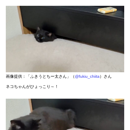
画像提供：「ふきうとちー太さん」（
@fukiu_chiita
）さん
ネコちゃんがひょっこり～！