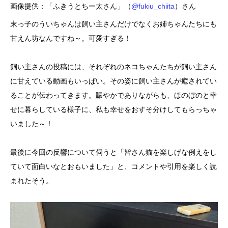
画像提供：「ふきうとちー太さん」（
@fukiu_chiita
）さん
末っ子のういちゃんは飼い主さんだけでなくお姉ちゃんたちにも
甘えん坊なんですね～。可愛すぎる！
飼い主さんの投稿には、それぞれのネコちゃんたちが飼い主さん
に甘えている動画もいっぱい。その姿に飼い主さんが癒されてい
ることが伝わってきます。賑やかでありながらも、ほのぼのと幸
せに暮らしている様子に、私も幸せをおすそ分けしてもらっちゃ
いました～！
最後に今回の反響について伺うと「皆さん猫を楽しげな例えをし
ていて面白いなとおもいました」と、コメントや引用を楽しく読
まれたそう。