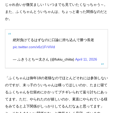
じゃれ合いが微笑ましい！いつまでも見ていたくなっちゃう～。
また、ふくちゃんとういちゃんは、ちょっと違った関係なのだと
か。
絶対負けてるはずなのに口論に持ち込んで勝つ長老
pic.twitter.com/x6z1FrViVd
— ふきうとちー太さん (@fukiu_chiita)
April 11, 2026
「ふくちゃんは御年18の老猫なのでほとんどそれには参加しない
のですが、末っ子のういちゃんは構ってほしいのか、たまに寝て
るふくちゃんを仕留めにかかってブチギレられて返り討ちにあっ
てます。ただ、やられたのが嬉しいのか、素直にやられている様
をみてると上下関係がしっかりしてるんだなぁと思ってます」