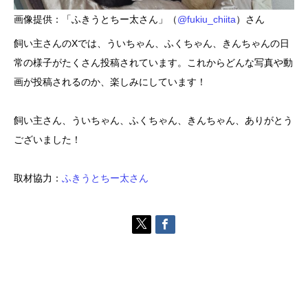
画像提供：「ふきうとちー太さん」（
@fukiu_chiita
）さん
飼い主さんのXでは、ういちゃん、ふくちゃん、きんちゃんの日
常の様子がたくさん投稿されています。これからどんな写真や動
画が投稿されるのか、楽しみにしています！
飼い主さん、ういちゃん、ふくちゃん、きんちゃん、ありがとう
ございました！
取材協力：
ふきうとちー太さん