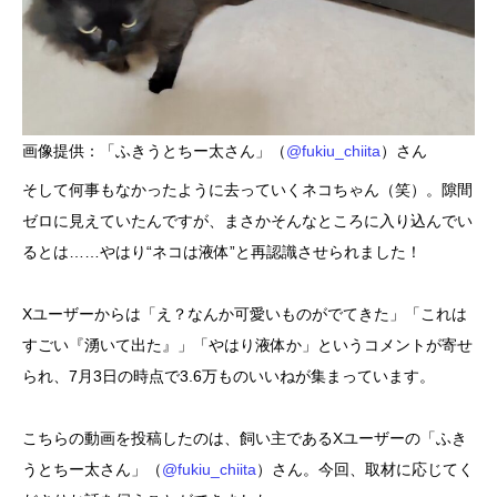
画像提供：「ふきうとちー太さん」（
@fukiu_chiita
）さん
そして何事もなかったように去っていくネコちゃん（笑）。隙間
ゼロに見えていたんですが、まさかそんなところに入り込んでい
るとは……やはり“ネコは液体”と再認識させられました！
Xユーザーからは「え？なんか可愛いものがでてきた」「これは
すごい『湧いて出た』」「やはり液体か」というコメントが寄せ
られ、7月3日の時点で3.6万ものいいねが集まっています。
こちらの動画を投稿したのは、飼い主であるXユーザーの「ふき
うとちー太さん」（
@fukiu_chiita
）さん。今回、取材に応じてく