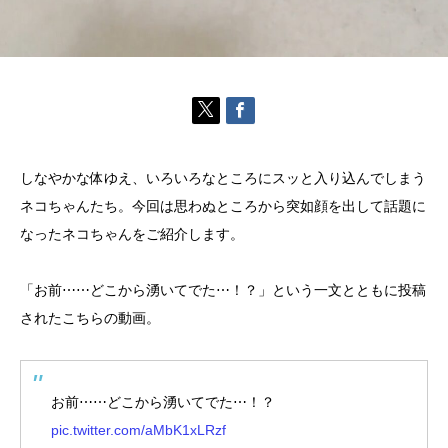
しなやかな体ゆえ、いろいろなところにスッと入り込んでしまう
ネコちゃんたち。今回は思わぬところから突如顔を出して話題に
なったネコちゃんをご紹介します。
「お前⋯⋯どこから湧いてでた⋯！？」という一文とともに投稿
されたこちらの動画。
お前⋯⋯どこから湧いてでた⋯！？
pic.twitter.com/aMbK1xLRzf