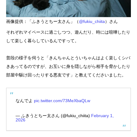
画像提供：「ふきうとちー太さん」（
@fukiu_chiita
）さん
それぞれマイペースに過ごしつつ、遊んだり、時には喧嘩したり
して楽しく暮らしているんですって。
普段の様子を伺うと「きんちゃんとういちゃんはよく楽しくシバ
きあってるのですが、お互いに身を隠しながら相手を脅かしたり
部屋中駆け回ったりする悪友です」と教えてくださいました。
なんでよ
pic.twitter.com/73MeXbaQLw
— ふきうとちー太さん (@fukiu_chiita)
February 1,
2026