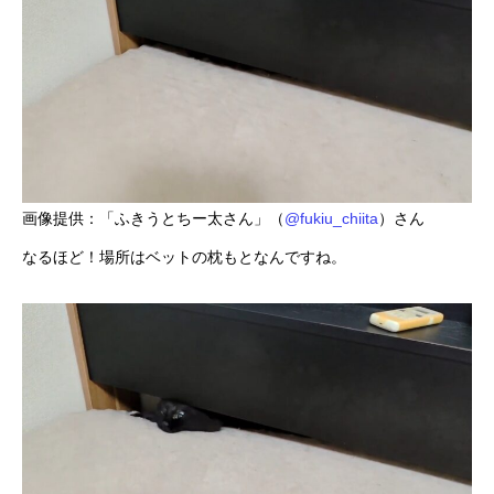
画像提供：「ふきうとちー太さん」（
@fukiu_chiita
）さん
なるほど！場所はベットの枕もとなんですね。