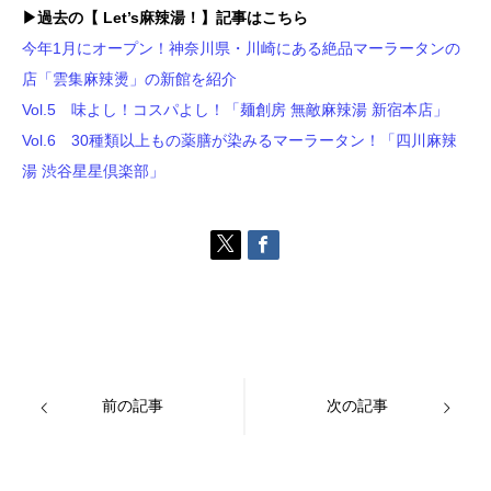
▶過去の【 Let’s麻辣湯！】記事はこちら
今年1月にオープン！神奈川県・川崎にある絶品マーラータンの
店「雲集麻辣燙」の新館を紹介
Vol.5 味よし！コスパよし！「麺創房 無敵麻辣湯 新宿本店」
Vol.6 30種類以上もの薬膳が染みるマーラータン！「四川麻辣
湯 渋谷星星倶楽部」
前の記事
次の記事