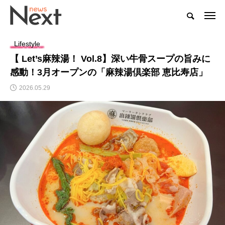
Lifestyle
【 Let’s麻辣湯！ Vol.8】深い牛骨スープの旨みに
感動！3月オープンの「麻辣湯倶楽部 恵比寿店」
2026.05.29