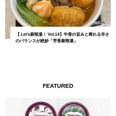
【 Let’s麻辣湯！ Vol.14】牛骨の旨みと痺れる辛さ
のバランスが絶妙「芳香麻辣湯」
FEATURED