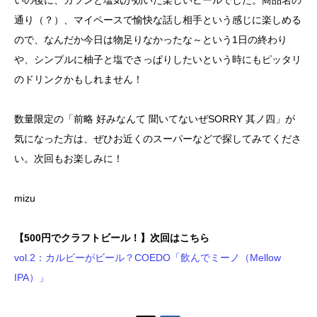
いの後に、ガツンと塩気が効いた楽しいビールでした。商品名の
通り（？）、マイペースで愉快な話し相手という感じに楽しめる
ので、なんだか今日は物足りなかったな～という1日の終わり
や、シンプルに柚子と塩でさっぱりしたいという時にもピッタリ
のドリンクかもしれません！
数量限定の「前略 好みなんて 聞いてないぜSORRY 其ノ四」が
気になった方は、ぜひお近くのスーパーなどで探してみてくださ
い。次回もお楽しみに！
mizu
【500円でクラフトビール！】次回はこちら
vol.2：カルビーがビール？COEDO「飲んでミーノ（Mellow
IPA）」