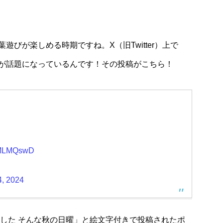
Lifestyle
リート壁に！？
心安らぐ空間でいただく、とろけるフレ
びが楽しめる時期ですね。X（旧Twitter）上で
色登場
チトーストが絶品！「TRUNK（KITCH
N）」のモーニングをご紹介
が話題になっているんです！その投稿がこちら！
XSMLMQswD
, 2024
ました そんな秋の日曜」と絵文字付きで投稿されたポ