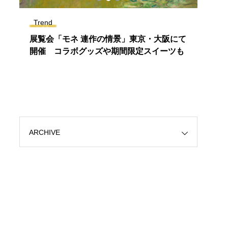
Trend
Lifes
ン
展覧会「モネ 連作の情景」東京・大阪にて
塗る
E
開催 コラボグッズや期間限定スイーツも
セメ
ARCHIVE