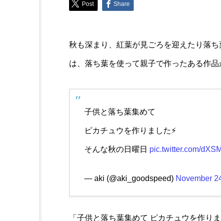
Post
Share
Lifestyle
塗るだけでお部屋がコンク
秋も深まり、紅葉が見ごろを迎えたり落ち葉遊
セメント風DIY用塗料に新
は、落ち葉を使って親子で作ったある作品
子供と落ち葉集めて
ピカチュウを作りました⚡️
そんな秋の日曜日
pic.twitter.com/d
— aki (@aki_goodspeed)
November 24
「子供と落ち葉集めて ピカチュウを作り