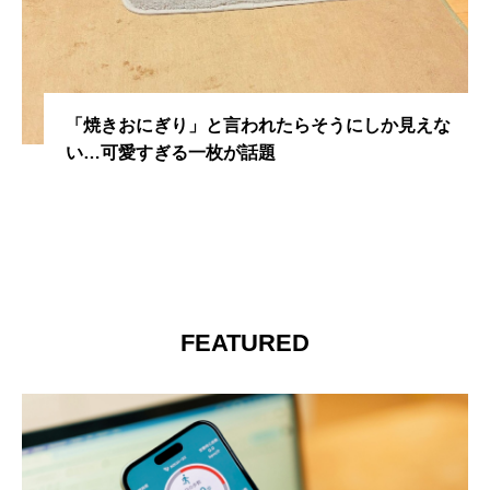
そうにしか見えな
染⾕将太に『呪怨』白塗り恐怖キ
過去「全部落ちました」
FEATURED