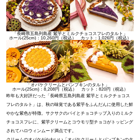
「長崎県五島列島産 紫芋とミルクチョコスフレのタルト」
ホール(25cm)：10,260円（税込） カット：1,026円（税込）
「オバケクリームとパンプキンのタルト」
ホール(25cm)：8,208円（税込） カット：820円（税込）
昨年も大好評だった「長崎県五島列島産 紫芋とミルクチョコス
フレのタルト」は、秋の味覚である紫芋をふんだんに使用した鮮
やかな紫色が特徴。サクサクのパイとチョコチップ入りのミルク
チョコスフレに、紫芋クリームとコウモリ型チョコがトッピング
されてハロウィンムード満点です。
クリームのオバケがかわいい「オバケクリームとパンプキンのタ