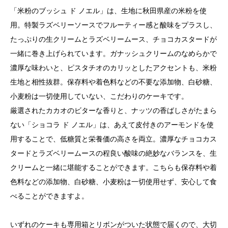
「米粉のブッシュ ド ノエル」は、生地に秋田県産の米粉を使
用。特製ラズベリーソースでフルーティー感と酸味をプラスし、
たっぷりの生クリームとラズベリームース、チョコカスタードが
一緒に巻き上げられています。ガナッシュクリームのなめらかで
濃厚な味わいと、ピスタチオのカリッとしたアクセントも、米粉
生地と相性抜群。保存料や着色料などの不要な添加物、白砂糖、
小麦粉は一切使用していない、こだわりのケーキです。
厳選されたカカオのビターな香りと、ナッツの香ばしさがたまら
ない「ショコラ ド ノエル」は、あえて皮付きのアーモンドを使
用することで、低糖質と栄養価の高さを両立。濃厚なチョコカス
タードとラズベリームースの程良い酸味の絶妙なバランスを、生
クリームと一緒に堪能することができます。こちらも保存料や着
色料などの添加物、白砂糖、小麦粉は一切使用せず、安心して食
べることができますよ。
いずれのケーキも専用箱とリボンがついた状態で届くので、大切