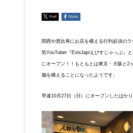
Trend
Post
Share
8/6新発売のファミマ「ソ
んでみた！
関西や恵比寿にお店を構える行列必須のラ
気YouTuber『EvisJap/えびすじ
にオープン！！もともとは東京・大阪と2
舗を構えることになったようです。
早速10月27日（日）にオープンしたばか