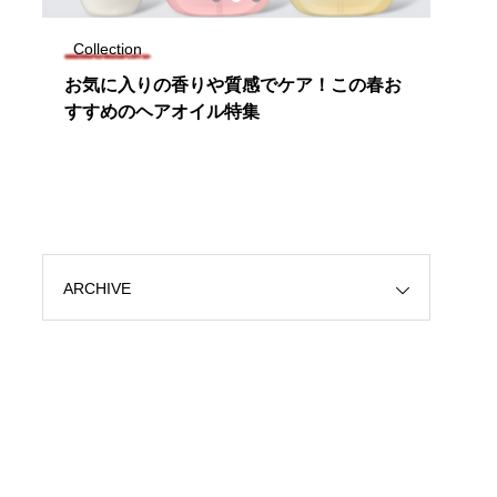
Collection
Tren
お気に入りの香りや質感でケア！この春お
8/
ら
すすめのヘアオイル特集
んで
ARCHIVE