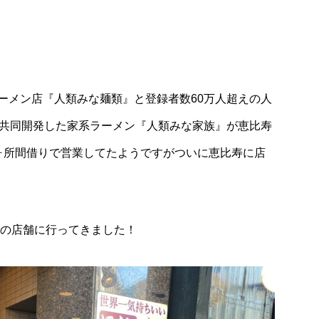
Lifestyle
ーダフラッペ」飲
毎年恒例となった「こども霞が関見学デ
ー」！食や農林水産業について遊びなが
学ぶ農林水産省のプログラム
ーメン店『人類みな麺類』と登録者数60万人超えの人
ゃっぷ』と共同開発した家系ラーメン『人類みな家族』が恵比寿
ヶ所間借りで営業してたようですがついに恵比寿に店
りの店舗に行ってきました！