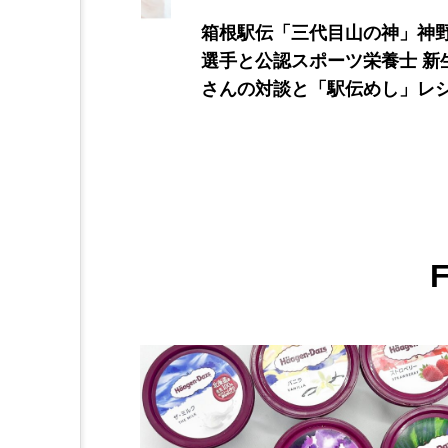
神」神野大地
【ピエール・エルメ×プレミア
士 新生暁子
ナ】話題のコラボ3種を食べ比
し」レシピを2
「くじらタウ