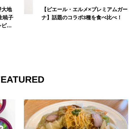
ムガー
ディズニー創立100周年記念Suicaと
べ！
記念入場券の予約販売がスタート！
FEATURED