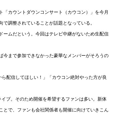
ト「カウントダウンコンサート（カウコン）」を今月
Collection
はまるで間接照
【関東地方】GW期間中が見ごろのフラ
向で調整されていることが話題となっている。
に4万を超える
ースポット2024
ドームだという。今回はテレビ中継がないため生配信
ば今まで参加できなかった豪華なメンバーがそろうの
いいから配信してほしい！」「カウコン絶対やった方が良
ライブ。そのため開催を希望するファンは多い。新体
ことで、ファンも会社関係者も開催に向けていきこん