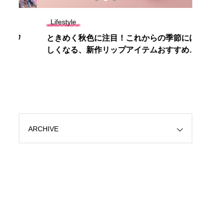
Lifestyle
Colle
ワ
ときめく秋色に注目！これからの季節にほ
暗闇
しくなる、新作リップアイテムおすすめ3
明！
選
いい
ARCHIVE