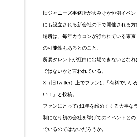
旧ジャニーズ事務所が大みそか恒例イベン
Collection
暗闇に浮かび上がるその姿
にも設立される新会社の下で開催される方
明！？光るワンちゃんの姿
場所は、毎年カウコンが行われている東京
いいね！
の可能性もあるとのこと。
所属タレントが紅白に出場できないとなれ
ではないかと言われている。
X（旧Twitter）上でファンは「有料で
い！」と投稿。
ファンにとっては1年を締めくくる大事な
制になり初の会社を挙げてのイベントとの
でいるのではないだろうか。