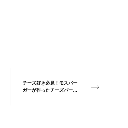
チーズ好き必見！モスバー
ガーが作ったチーズバーガ
ー専門店「mosh Grab’n G
o」@東京・広尾