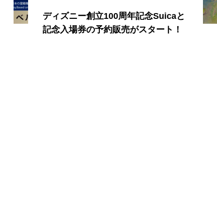
展覧会「モネ 連作の情景」東京・大
阪にて開催 コラボグッズや期間限
定スイーツも