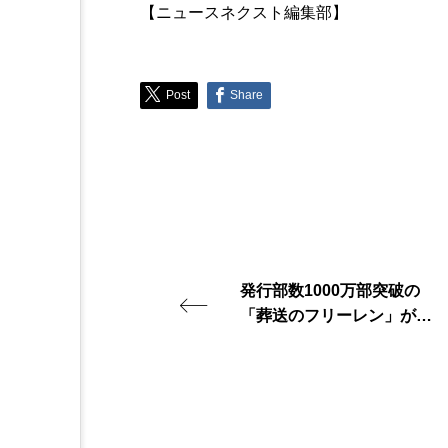
【ニュースネクスト編集部】
Post
Share
発行部数1000万部突破の
「葬送のフリーレン」がア
ニメ化！今後の展開が見逃
せない！