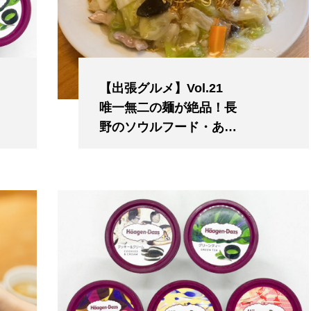
【出張グルメ】Vol.21
唯一無二の麺が絶品！長
野のソウルフード・あん
かけ焼きそばの名店「福
昇亭」長野県・上田市