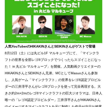
人気YouTuberのHIKAKINさんとSEIKINさんがゲストで登場
8月12日（土）には丸ビル1F マルキューブにて、「マインクラ
フトの世界を全部レゴ
®
ブロックでつくったらスゴイことになっ
た！ in 丸ビル マルキューブ」を開催。人気動画クリエイターの
HIKAKINさんとSEIKINさん兄弟、MCとしてMasuoさんも参加
し、人気ゲーム「マインクラフト」の世界をレゴ®認定プロビル
ダーの三井淳平さんがレゴ®ブロックを使って完全再現する。大
きさ約2m×2mのレゴ
®
マインクラフトの巨大ジオラマは、日本人
唯一の「レゴ
®
認定プロビルダー」三井淳平さんがHIKAKINさん
のイメージするマインクラフトを元に制作した作品が当日お披露