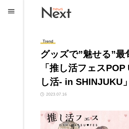
Trend
グッズで”魅せる”
「推し活フェスPOP 
し活- in SHINJU
ting
2023.07.16