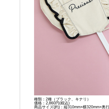
種類：2種（ブラック、キナリ）
価格：2,860円(税込)
商品サイズ(約)：縦310mm×横320mm×奥