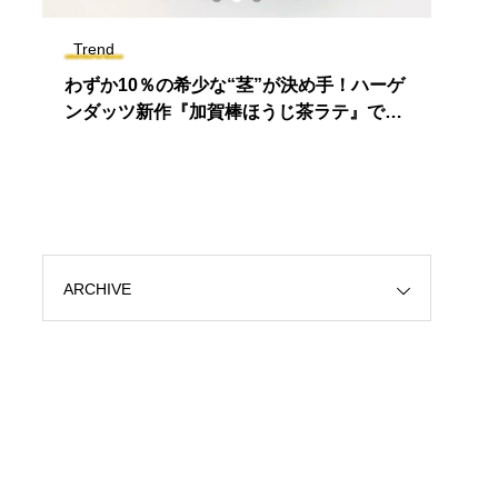
Trend
Next
♪
わずか10％の希少な“茎”が決め手！ハーゲ
坂東
ンダッツ新作『加賀棒ほうじ茶ラテ』で至
る「
福のご褒美タイム
ARCHIVE