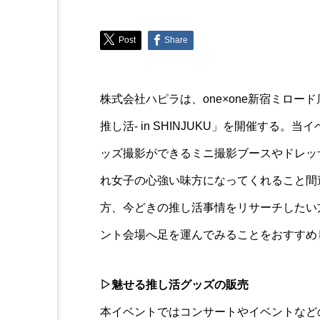
Next
Post
Share
坂東龍汰、前田敦子との共
る「喝を入れていただきま
株式会社ハピラは、one×one新宿ミロード店
推し活- in SHINJUKU」を開催する
ッズ撮影ができるミニ撮影ブースやドレッ
れ女子の心強い味方になってくれること間
方、今どきの推し活事情をリサーチしたい方は
ント会場へ足を運んでみることをおすすめ
▷魅せる推し活グッズの販売
本イベントではコンサートやイベントなど