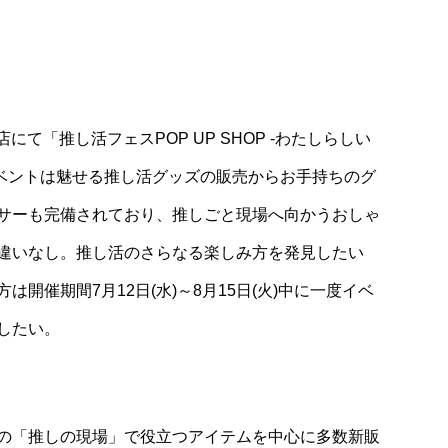
Lifestyle
演シーンで照れ
フレッシュな食材で美味しくヘルシーに
した」
横浜駅近くの「Gooday Fresh Cafe」
にて「推し活フェスPOP UP SHOP -わたしらしい
。当イベントは魅せる推し活グッズの販売からお手持ちのグ
サーも完備されており、推しごと現場へ向かうおしゃ
違いなし。推し活のさらなる楽しみ方を発見したい
開催期間7月12日(水)～8月15日(火)中に一度イベ
したい。
の「推しの現場」で役立つアイテムを中心に多数新販