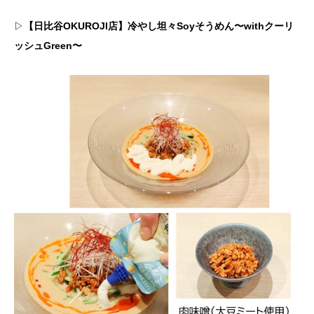
▷
【日比谷OKUROJI店】冷やし坦々Soyそうめん〜withクーリ
ッシュGreen〜