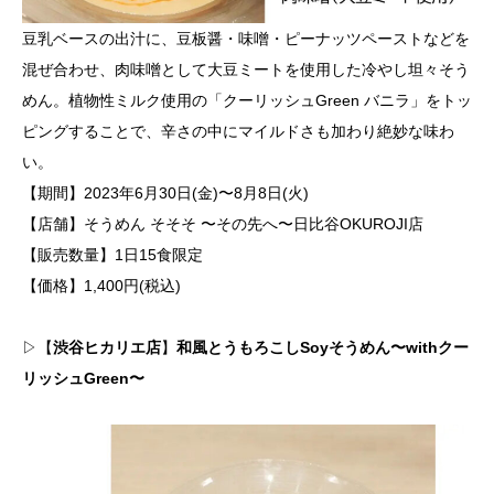
豆乳ベースの出汁に、豆板醤・味噌・ピーナッツペーストなどを
混ぜ合わせ、肉味噌として大豆ミートを使用した冷やし坦々そう
めん。植物性ミルク使用の「クーリッシュGreen バニラ」をトッ
ピングすることで、辛さの中にマイルドさも加わり絶妙な味わ
い。
【期間】2023年6月30日(金)〜8月8日(火)
【店舗】そうめん そそそ 〜その先へ〜日比谷OKUROJI店
【販売数量】1日15食限定
【価格】1,400円(税込)
▷【
渋谷ヒカリエ店
】
和風とうもろこしSoyそうめん〜withクー
リッシュGreen〜