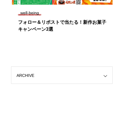
well-being
well-
ス
フォロー＆リポストで当たる！新作お菓子
春の
ア
キャンペーン3選
楽し
ARCHIVE