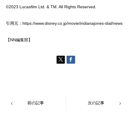
©2023 Lucasfilm Ltd. & TM. All Rights Reserved.
引用元：https://www.disney.co.jp/movie/indianajones-dial/news
【NN編集部】
前の記事
次の記事