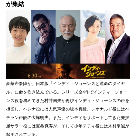
が集結
豪華声優陣が、日本版『インディ・ジョーンズと運命のダイヤ
ル』に命を吹き込んでいる。シリーズ全4作でインディ・ジョー
ンズ役を務めてきた村井國夫が再びインディ・ジョーンズの声を
担当し、ヘレナ役には人気声優の坂本真綾、レオナルド役にはベ
テラン声優の大塚明夫。また、インディをサポートしてきた発掘
屋サラー役には宝亀克寿が、そして少年テディ役には木村皐誠が
起用されている。