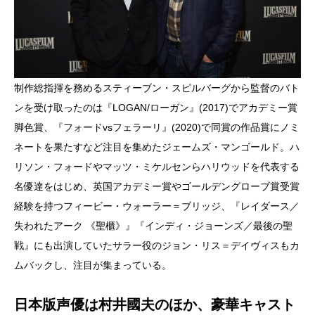
制作総指揮を務めるスティーブン・スピルバーグから監督のバト
ンを受け取ったのは『LOGAN/ローガン』(2017)でアカデミー賞
脚色賞、『フォードvsフェラーリ』(2020)で同賞の作品賞にノミ
ネートを果たすなど注目を集めたジェームズ・マンゴールド。ハ
リソン・フォードやマッツ・ミケルセンらハリウッドを代表する
名優達をはじめ、英国アカデミー賞やゴールデングローブ賞受賞
経験を持つフィービー・ウォーラー＝ブリッジ、『レイダース／
失われたアーク 《聖櫃》』『インディ・ジョーンズ／最後の聖
戦』にも出演していたサラー役のジョン・リス＝デイヴィスもカ
ムバックし、注目が集まっている。
日本版声優は村井國夫のほか、豪華キャスト