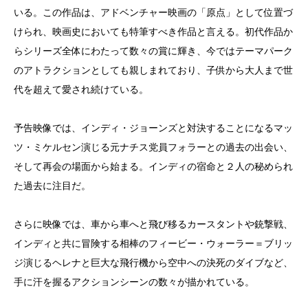
いる。この作品は、アドベンチャー映画の「原点」として位置づ
けられ、映画史においても特筆すべき作品と言える。初代作品か
らシリーズ全体にわたって数々の賞に輝き、今ではテーマパーク
のアトラクションとしても親しまれており、子供から大人まで世
代を超えて愛され続けている。
予告映像では、インディ・ジョーンズと対決することになるマッ
ツ・ミケルセン演じる元ナチス党員フォラーとの過去の出会い、
そして再会の場面から始まる。インディの宿命と２人の秘められ
た過去に注目だ。
さらに映像では、車から車へと飛び移るカースタントや銃撃戦、
インディと共に冒険する相棒のフィービー・ウォーラー＝ブリッ
ジ演じるヘレナと巨大な飛行機から空中への決死のダイブなど、
手に汗を握るアクションシーンの数々が描かれている。