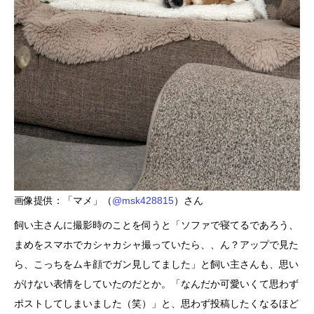
画像提供：「マメ」（
@msk428815
）さん
飼い主さんに撮影時のことを伺うと「ソファで寝てるであろう、
まめをスマホでカシャカシャ撮っていたら、、ん？アップで見た
ら、こっちをムキ顔でガン見してました」と飼い主さんも、思い
がけない表情をしていたのだとか。「なんだか可愛いくて思わず
ポストしてしまいました（笑）」と、思わず投稿したくなるほど