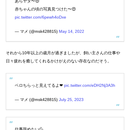
あらヤダ〜😍
赤ちゃんの頃の写真見つけた〜😍
pic.twitter.com/6pewh4oDxe
— マメ (@msk428815)
May 14, 2022
それから10年以上の歳月が過ぎましたが、飼い主さんの仕事や
日々疲れを癒してくれるかけがえのない存在なのだそう。
ベロちらっと見えてるよ❤
pic.twitter.com/eDH2Nj3A3h
— マメ (@msk428815)
July 25, 2023
仕事辞めたい💦