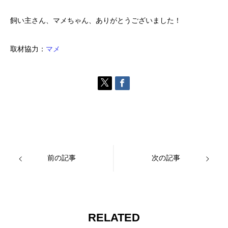
飼い主さん、マメちゃん、ありがとうございました！
取材協力：
マメ
前の記事
次の記事
RELATED