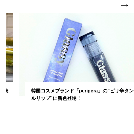

韓国コスメブランド「peripera」の“ピリ辛タンフ
ルリップ”に新色登場！