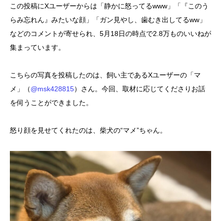
この投稿にXユーザーからは「静かに怒ってるwww」「『このう
らみ忘れん』みたいな顔」「ガン見やし、歯むき出してるww」
などのコメントが寄せられ、5月18日の時点で2.8万ものいいねが
集まっています。
こちらの写真を投稿したのは、飼い主であるXユーザーの「マ
メ」（
@msk428815
）さん。今回、取材に応じてくださりお話
を伺うことができました。
怒り顔を見せてくれたのは、柴犬の“マメ”ちゃん。