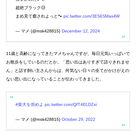
超絶ブラック😥
まめ見て癒されよっと🐾
pic.twitter.com/3ES6SMas4W
— マメ (@msk428815)
December 12, 2024
11歳と高齢になってきたマメちゃんですが、毎日元気いっぱいで
お散歩をしているのだとか。「思い出はありすぎて語りきれませ
ん」と話す飼い主さんからは、何気ない日々の全てがかけがえの
ない思い出になっていることが伝わってきました。
#柴犬を崇めよ
pic.twitter.com/QfT4ELDZxi
— マメ (@msk428815)
October 29, 2022