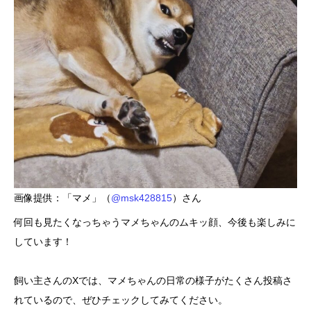
画像提供：「マメ」（
@msk428815
）さん
何回も見たくなっちゃうマメちゃんのムキッ顔、今後も楽しみに
しています！
飼い主さんのXでは、マメちゃんの日常の様子がたくさん投稿さ
れているので、ぜひチェックしてみてください。