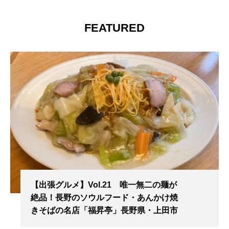
FEATURED
【出張グルメ】Vol.21 唯一無二の麺が
絶品！長野のソウルフード・あんかけ焼
きそばの名店「福昇亭」長野県・上田市