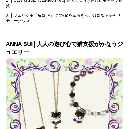
Cat’s ISSUE×Afternoon Tea│暮らしに溶け込む猫モチーフ雑
貨
フェリシモ「猫部™」│地域猫を知るきっかけになるチャリ
ティーグッズ
ANNA SUI│大人の遊び心で猫支援がかなうジ
ュエリー