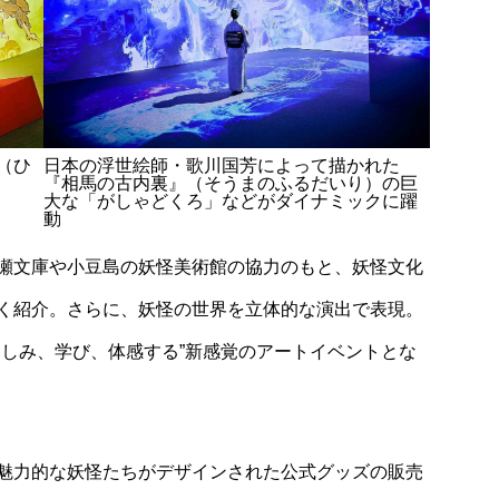
（ひ
日本の浮世絵師・歌川国芳によって描かれた
『相馬の古内裏』（そうまのふるだいり）の巨
大な「がしゃどくろ」などがダイナミックに躍
動
瀬文庫や小豆島の妖怪美術館の協力のもと、妖怪文化
く紹介。さらに、妖怪の世界を立体的な演出で表現。
楽しみ、学び、体感する”新感覚のアートイベントとな
魅力的な妖怪たちがデザインされた公式グッズの販売