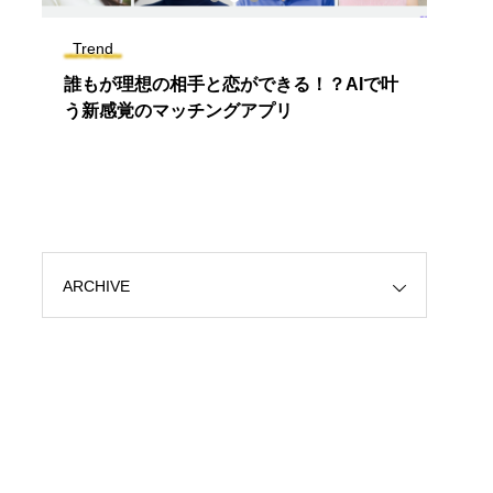
Trend
Colle
3
誰もが理想の相手と恋ができる！？AIで叶
【無
9
う新感覚のマッチングアプリ
ョコ
ARCHIVE