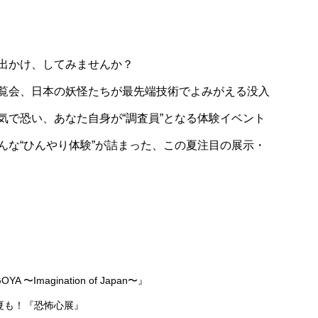
Trend
の贅沢「ポムシ
【期間限定商品】RINGOにて秋の味覚「
出かけ、してみませんか？
種のさつまいも」「りんご」の新商品が
月より販売
覧会、日本の妖怪たちが最先端技術でよみがえる没入
気で恐い、あなた自身が“調査員”となる体験イベント
んな“ひんやり体験”が詰まった、この夏注目の展示・
magination of Japan〜』
夏も！『恐怖心展』