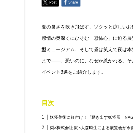
Post
Share
Collection
【無印チョコ特集】冬限定
夏の暑さを吹き飛ばす、ゾクッと涼しいお
ョコラ」
感情の奥深くにひそむ「恐怖心」に迫る展
型ミュージアム、そして昼は笑えて夜は本
まで——。恐いのに、なぜか惹かれる。そ
イベント3選をご紹介します。
目次
妖怪美術に釘付け！『動き出す妖怪展 NAGOYA 〜I
梨×株式会社 闇×大森時生による展覧会が今