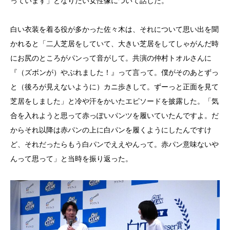
っています」となりたい女性像について話した。
白い衣装を着る役が多かった佐々木は、それについて思い出を聞
かれると「二人芝居をしていて、大きい芝居をしてしゃがんだ時
にお尻のところがパンって音がして。共演の仲村トオルさんに
『（ズボンが）やぶれました！』って言って。僕がそのあとずっ
と（後ろが見えないように）カニ歩きして。ずーっと正面を見て
芝居をしました」と冷や汗をかいたエピソードを披露した。「気
合を入れようと思って赤っぽいパンツを履いていたんですよ。だ
からそれ以降は赤パンの上に白パンを履くようにしたんですけ
ど、それだったらもう白パンでええやんって。赤パン意味ないや
んって思って」と当時を振り返った。