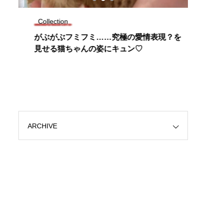
Collection
Tren
チ
がぶがぶフミフミ……究極の愛情表現？を
〈今
を
見せる猫ちゃんの姿にキュン♡
楽し
ARCHIVE