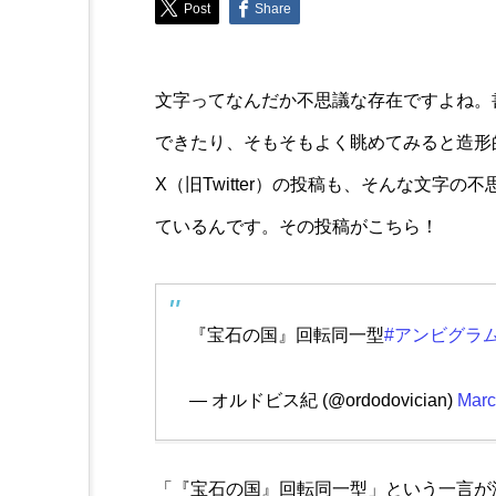
Post
Share
Trend
〈今年の恵方は“南南東”
文字ってなんだか不思議な存在ですよね。
楽しく！注目の恵方巻をご
できたり、そもそもよく眺めてみると造形
X（旧Twitter）の投稿も、そんな文字
ているんです。その投稿がこちら！
『宝石の国』回転同一型
#アンビグラ
— オルドビス紀 (@ordodovician)
Marc
「『宝石の国』回転同一型」という一言が