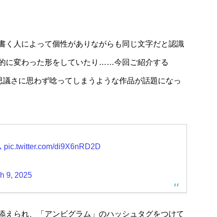
Collection
〉家族で美味しく
仲良しのネコちゃんたちかと思ったらブ
書く人によって個性がありながらも同じ文字だと認識
紹介
切れ寸前！？重い愛を感じる話題の写真
紹介
的に変わった形をしていたり……今回ご紹介する
の不思議さに思わず唸ってしまうような作品が話題になっ
ム
pic.twitter.com/di9X6nRD2D
h 9, 2025
添えられ、「アンビグラム」のハッシュタグをつけて