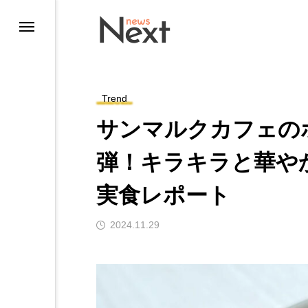
Trend
サンマルクカフェのホ
弾！キラキラと華や
実食レポート
ting
2024.11.29