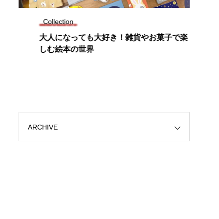
Collection
Tren
菜が
大人になっても大好き！雑貨やお菓子で楽
X（旧
ゾ
しむ絵本の世界
が11
ARCHIVE