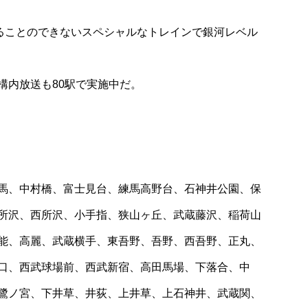
乗ることのできないスペシャルなトレインで銀河レベル
構内放送も80駅で実施中だ。
馬、中村橋、富士見台、練馬高野台、石神井公園、保
所沢、西所沢、小手指、狭山ヶ丘、武蔵藤沢、稲荷山
能、高麗、武蔵横手、東吾野、吾野、西吾野、正丸、
口、西武球場前、西武新宿、高田馬場、下落合、中
鷺ノ宮、下井草、井荻、上井草、上石神井、武蔵関、