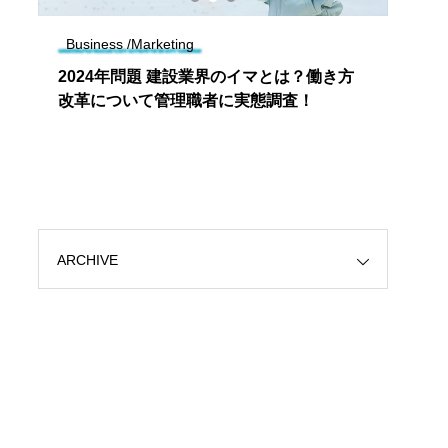
Business /Marketing
Tren
2024年問題 建設業界のイマとは？働き方
濃密
改革について管理職者に実態調査！
奪わ
チー
ARCHIVE