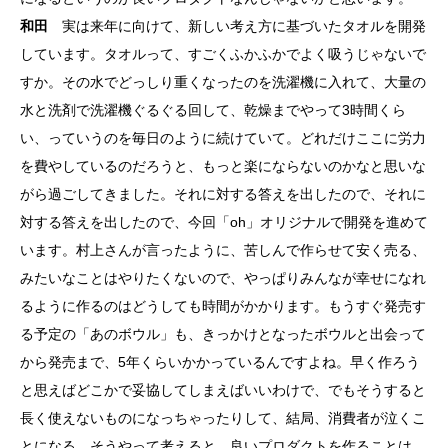
和田
実は来年に向けて、新しい考え方に基づいたタオルを開発
しています。タオルって、すごくふかふかでよく吸うじゃないで
すか。その水でどっしり重くなったのを洗濯機に入れて、大量の
水と洗剤で洗濯機ぐるぐる回して、乾燥までやって3時間くら
い、っていうのを毎日のように続けていて。どれだけここに労力
を費やしているのだろうと、もっと楽にならないのかなと思いな
がら過ごしてきました。それに対する答えを出したので、それに
対する答えを出したので、今回「oh」オリジナルで開発を進めて
います。村上さんが言ったように、苦しんで作らせて安く売る、
みたいなことはやりたくないので、やっぱりみんなが幸せになれ
るように作るのはどうしても時間がかかります。もうすぐ発売す
る予定の「あのボウル」も、きっかけとなったボウルと出会って
から発売まで、5年くらいかかっているんですよね。早く作ろう
と思えばどこかで妥協してしまえばいいわけで、でもそうすると
長く使えないものになっちゃったりして、結局、消費者が泣くこ
とになる。そうやって考えると、良いプロダクトを作ることは、