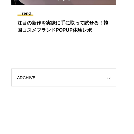
Trend
Lifes
を
注目の新作を実際に手に取って試せる！韓
日常
国コスメブランドPOPUP体験レポ
能な
ARCHIVE