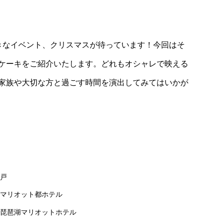
Business /Marketing
シンプルで高機
CO2を食べる自動販売機！？ 実証実験
きなイベント、クリスマスが待っています！今回はそ
6月から開始
ケーキをご紹介いたします。どれもオシャレで映える
家族や大切な方と過ごす時間を演出してみてはいかが
戸
マリオット都ホテル
琵琶湖マリオットホテル