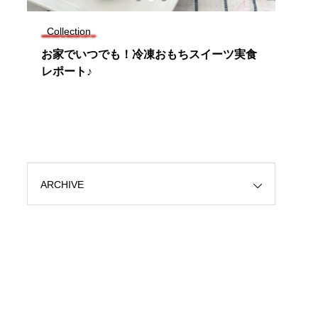
Collection
Tren
じ
お家でいつでも！冷凍おもちスイーツ実食
爆発
レポート♪
「桔
ARCHIVE