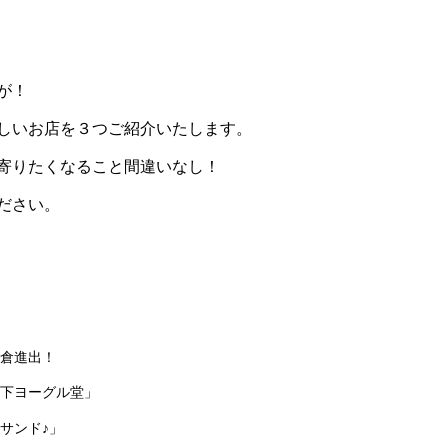
Lifestyle
が帰ってきた！
ラーメン激戦区の恵比寿につけ麺の「つ
が！
実食レポ
田」がオープン！実食レポ
しいお店を３つご紹介いたします。
寄りたくなること間違いなし！
ださい。
倉進出！
下ヨーグル堂」
サンド♪」