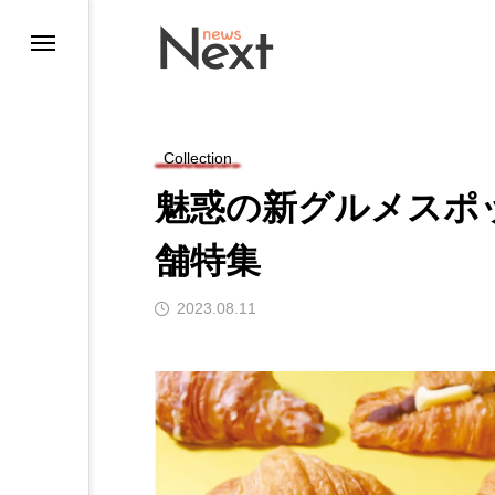
Collection
魅惑の新グルメスポ
舗特集
2023.08.11
ting