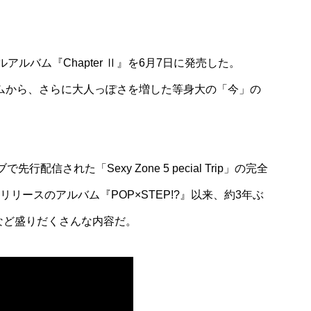
mania
輝く♪これから
【ノンアルコールを楽しむ】第17回：甘
ルアルバム『Chapter Ⅱ』を6月7日に発売した。
ム3選
なくてキレがある！タカラ「辛口ゼロボ
ル」
ルバムから、さらに大人っぽさを増した等身大の「今」の
信された「Sexy Zone 5 pecial Trip」の完全
リリースのアルバム『POP×STEP!?』以来、約3年ぶ
など盛りだくさんな内容だ。