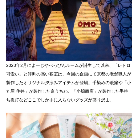
2023年2月によーじやべっぴんルームが誕生して以来、「レトロ
可愛い」と評判の高い客室は、今回の企画にて京都の老舗職人が
製作したオリジナル夕涼みアイテムが登場。手染めの暖簾や「小
丸屋 住井」が製作した京うちわ、「小嶋商店」が製作した手持
ち提灯などここでしか手に入らないグッズが盛り沢山。