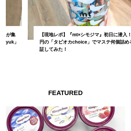
【現地レポ】『mt×シモジマ』初日に潜入！1,100
円の「タピオカchoice」でマステ何個詰めるか検
証してみた！
FEATURED