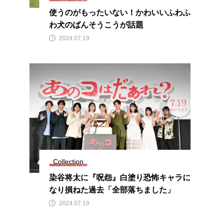
使うのがもったいない！かわいいふわふ
わ犬のばんそうこうが話題
2024.07.19
Collection
染⾕将太に『呪怨』白塗り恐怖キャラに
なり損ねた過去「全部落ちました」
2024.07.19