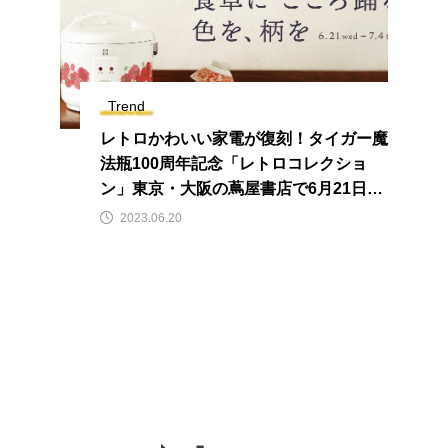
Trend
レトロかわいい家電が復刻！タイガー魔
法瓶100周年記念「レトロコレクショ
ン」東京・大阪の蔦屋書店で6月21日よ
り期間限定展示
2023.06.20