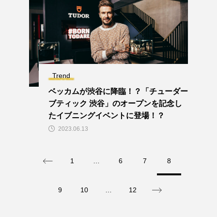
Trend
ベッカムが渋谷に降臨！？「チューダー
ブティック 渋谷」のオープンを記念し
たイブニングイベントに登場！？
2023.06.13
1
…
6
7
8
9
10
…
12