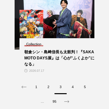
Collection
朝倉シン・島﨑信長も太鼓判！『SAKA
MOTO DAYS展』は「心が“ふくよか”に
なる」
2026.07.17
1
2
3
4
5
…
95