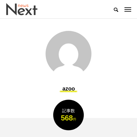
azoo
記事数
568
件