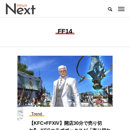
FF14
Trend
【KFC×FFXIV】開店30分で売り切