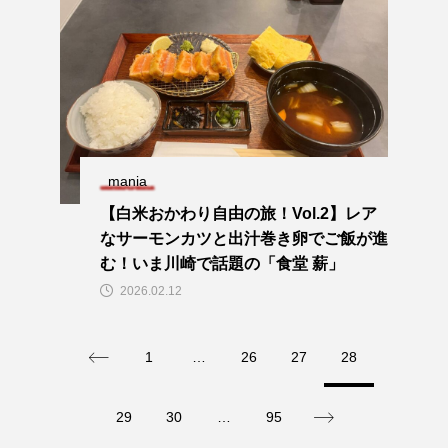
mania
【白米おかわり自由の旅！Vol.2】レア
なサーモンカツと出汁巻き卵でご飯が進
む！いま川崎で話題の「食堂 薪」
2026.02.12
1
…
26
27
28
29
30
…
95