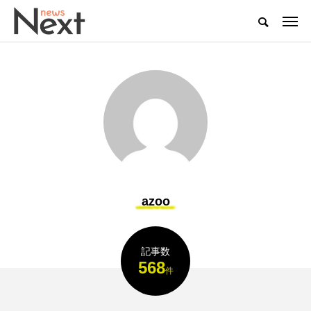
azoo
記事数
568
件